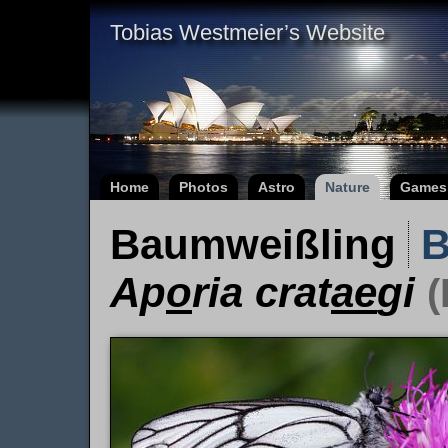
Tobias Westmeier’s Website
Home
Photos
Astro
Nature
Games
Baumweißling
B
Ap
o
ria crat
ae
gi
(