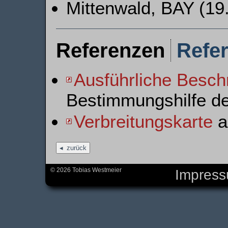
Mittenwald, BAY (19.
Referenzen
Refe
Ausführliche Besch
Bestimmungshilfe d
Verbreitungskarte
au
zurück
© 2026 Tobias Westmeier
Impres