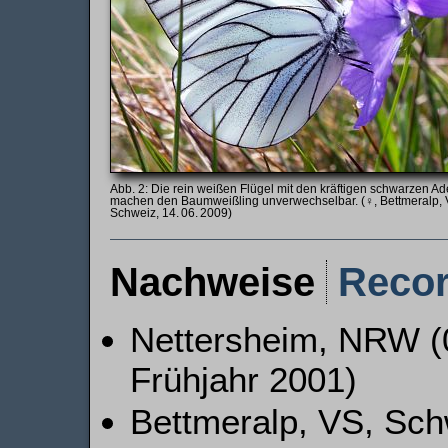
Die rein weißen Flügel mit den kräftigen schwarzen Ad
machen den Baumweißling unverwechselbar. (♀, Bettmeralp, 
Schweiz, 14. 06. 2009)
Nachweise
Reco
Nettersheim, NRW (08
Frühjahr 2001)
Bettmeralp, VS, Schw