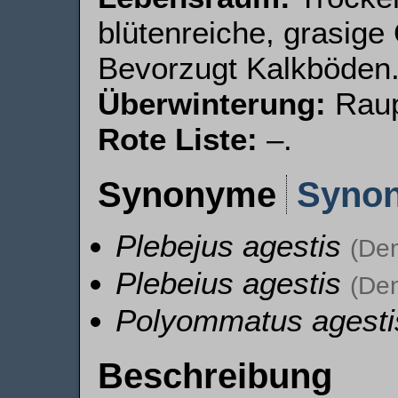
blütenreiche, grasige
Bevorzugt Kalkböden
Überwinterung:
Raup
Rote Liste:
–.
Synonyme
Syno
Plebejus agestis
(Den
Plebeius agestis
(Den
Polyommatus agesti
Beschreibung