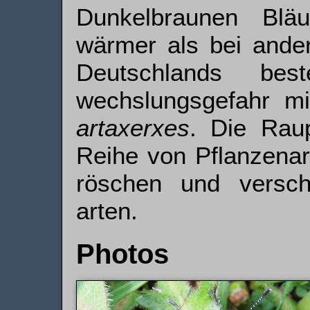
Dunkelbraunen Blä
wärmer als bei ander
Deutschlands be
wechslungs­gefahr m
artaxerxes
. Die Rau
Reihe von Pflanzenar
röschen und verschi
arten.
Photos