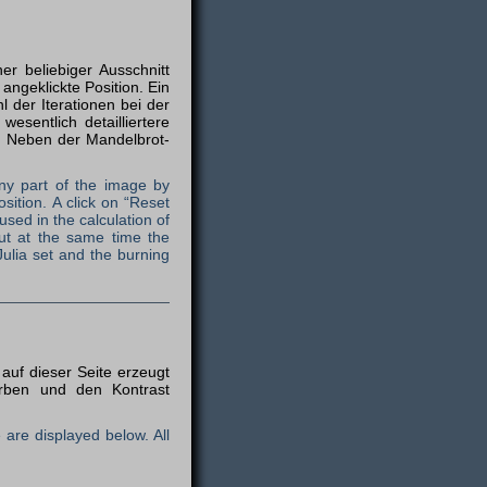
er beliebiger Ausschnitt
angeklickte Position. Ein
l der Iterationen bei der
sentlich detailliertere
g. Neben der Mandelbrot-
any part of the image by
sition. A click on “Reset
s used in the calculation of
ut at the same time the
Julia set and the burning
auf dieser Seite erzeugt
arben und den Kontrast
 are displayed below. All