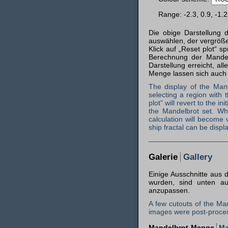
Range: -2.3, 0.9, -1.2
Die obige Darstellung d
auswählen, der vergrößer
Klick auf „Reset plot“ s
Berechnung der Mandelb
Darstellung erreicht, a
Menge lassen sich auch 
The display of the Mand
selecting a region with 
plot” will revert to the in
the Mandelbrot set. Wh
calculation will become 
ship fractal can be displ
Galerie
Gallery
Einige Ausschnitte aus 
wurden, sind unten au
anzupassen.
A few cutouts of the Man
images were post-proces
Mandelbrot-Menge
Ma