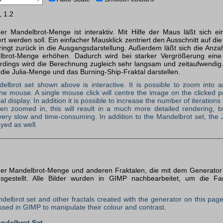
, 1.2
er Mandelbrot-Menge ist interaktiv. Mit Hilfe der Maus läßt sich ein
t werden soll. Ein einfacher Mausklick zentriert den Ausschnitt auf die 
pringt zurück in die Ausgangs­darstellung. Außerdem läßt sich die Anzah
rot-Menge erhöhen. Dadurch wird bei starker Vergrößerung eine we
llerdings wird die Berechnung zugleich sehr langsam und zeitaufwendi
die Julia-Menge und das Burning-Ship-Fraktal darstellen.
elbrot set shown above is interactive. It is possible to zoom into 
the mouse. A single mouse click will centre the image on the clicked po
itial display. In addition it is possible to increase the number of iteration
en zoomed in, this will result in a much more detailed rendering, b
very slow and time-consuming. In addition to the Mandelbrot set, the 
ayed as well.
der Mandelbrot-Menge und anderen Fraktalen, die mit dem Generator 
sgestellt. Alle Bilder wurden in GIMP nachbearbeitet, um die F
delbrot set and other fractals created with the generator on this page
sed in GIMP to manipulate their colour and contrast.
ndelbrot Set