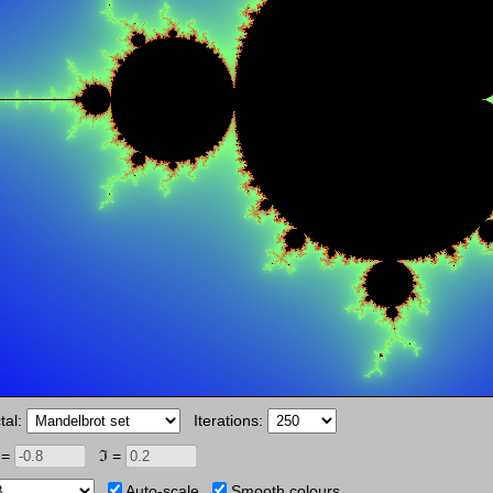
tal:
Iterations:
=
ℑ =
Auto-scale
Smooth colours