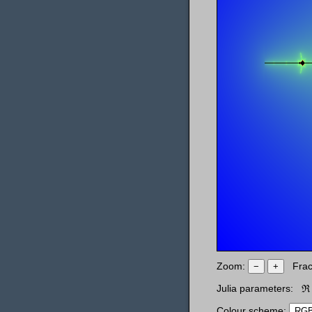
Zoom:
Frac
−
+
Julia parameters:
ℜ 
Colour scheme: