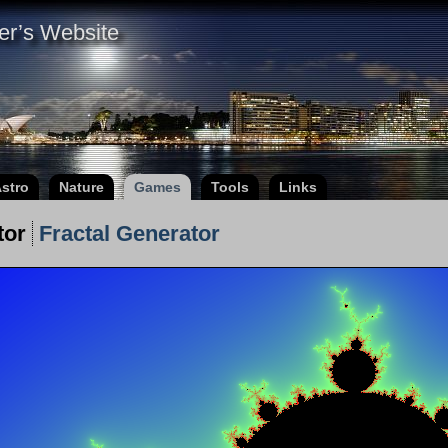
er’s Website
stro
Nature
Games
Tools
Links
tor
Fractal Generator