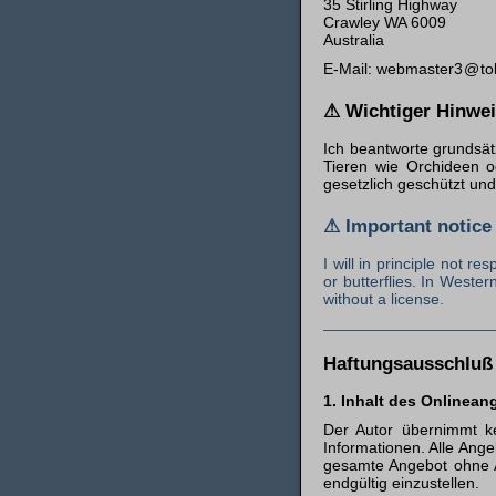
35 Stirling Highway
Crawley WA 6009
Australia
E-Mail:
to
⚠ Wichtiger Hinwe
Ich beantworte grundsät
Tieren wie Orchideen o
gesetzlich geschützt un
⚠ Important notice
I will in principle not r
or butterflies. In Weste
without a license.
Haftungsausschlu
1. Inhalt des Onlinea
Der Autor übernimmt kei
Informationen. Alle Ange
gesamte Angebot ohne An
endgültig einzustellen.