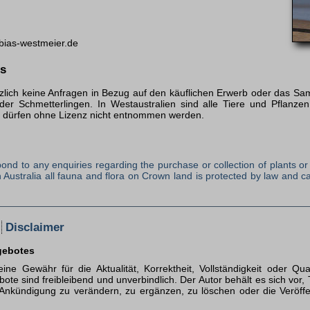
bias-westmeier.de
is
zlich keine Anfragen in Bezug auf den käuflichen Erwerb oder das S
der Schmetterlingen. In Westaustralien sind alle Tiere und Pflanzen
d dürfen ohne Lizenz nicht entnommen werden.
espond to any enquiries regarding the purchase or collection of plants 
rn Australia all fauna and flora on Crown land is protected by law and 
ß
Disclaimer
ngebotes
ne Gewähr für die Aktualität, Korrektheit, Vollständigkeit oder Quali
bote sind freibleibend und unverbindlich. Der Autor behält es sich vor, 
kündigung zu verändern, zu ergänzen, zu löschen oder die Ver­öffen