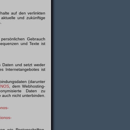
halte auf den verlinkten
aktuelle und zukünftige
.
n persönlichen Gebrauch
sequenzen und Texte ist
n Daten und setzt weder
 Internetangebotes ist
bindungsdaten (darunter
ONOS
, dem Webhosting-
nonymisierte Daten zu
 auch nicht unterbinden.
onos-
-ionos-
n wie Postanschriften,