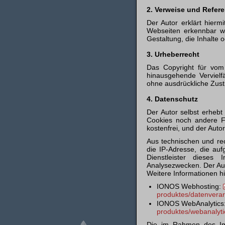
2. Verweise und Refer
Der Autor erklärt hierm
Webseiten erkennbar wa
Gestaltung, die Inhalte o
3. Urheberrecht
Das Copyright für vom 
hinausgehende Vervielf
ohne ausdrückliche Zust
4. Datenschutz
Der Autor selbst erheb
Cookies noch andere F
kostenfrei, und der Auto
Aus technischen und re
die IP-Adresse, die auf
Dienstleister dieses
Analysezwecken. Der Aut
Weitere Informationen 
IONOS Webhosting:
produktes/datenverar
IONOS WebAnalytics
produktes/webanalyti
Die im Rahmen des Imp