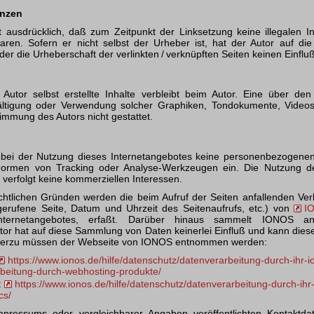
enzen
it ausdrücklich, daß zum Zeitpunkt der Linksetzung keine illegalen In
ren. Sofern er nicht selbst der Urheber ist, hat der Autor auf die 
der die Urheberschaft der verlinkten / verknüpften Seiten keinen Einfluß
Autor selbst erstellte Inhalte verbleibt beim Autor. Eine über de
ältigung oder Verwendung solcher Graphiken, Tondokumente, Video
immung des Autors nicht gestattet.
t bei der Nutzung dieses Internetangebotes keine personenbezogene
ormen von Tracking oder Analyse-Werkzeugen ein. Die Nutzung des
r verfolgt keine kommerziellen Interessen.
chtlichen Gründen werden die beim Aufruf der Seiten anfallenden Ver
gerufene Seite, Datum und Uhrzeit des Seitenaufrufs, etc.) von
I
 Internetangebotes, erfaßt. Darüber hinaus sammelt IONOS a
or hat auf diese Sammlung von Daten keinerlei Einfluß und kann diese
hierzu müssen der Webseite von IONOS entnommen werden:
https://www.ionos.de/hilfe/datenschutz/datenverarbeitung-durch-ihr-i
beitung-durch-webhosting-produkte/
:
https://www.ionos.de/hilfe/datenschutz/datenverarbeitung-durch-ihr
cs/
ressums oder vergleichbarer Angaben veröffentlichten Kontaktdate