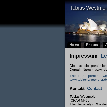
Tobias Westmei
Home
Photos
A
Impressum
Le
Dies ist die persönli
Domain-Namen www.tobi
This is the personal w
www.tobias-westmeier.d
Kontakt
Contact
Tobias Westmeier
ICRAR M468
The University of Wester