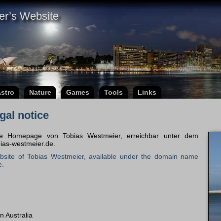
er’s Website
stro
Nature
Games
Tools
Links
gal notice
che Homepage von Tobias Westmeier, erreichbar unter dem
as-westmeier.de.
ebsite of Tobias Westmeier, available under the domain name
e.
n Australia