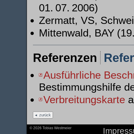
01. 07. 2006)
Zermatt, VS, Schweiz
Mittenwald, BAY (19.
Referenzen
Refe
Ausführliche Besch
Bestimmungshilfe d
Verbreitungskarte
au
zurück
© 2026 Tobias Westmeier
Impres