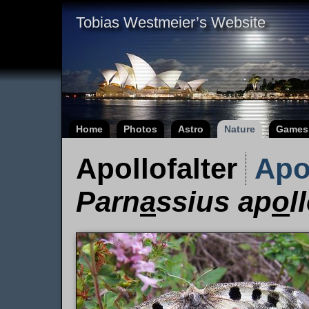
Tobias Westmeier’s Website
Home
Photos
Astro
Nature
Games
Apollofalter
Apo
Parn
a
ssius ap
o
l