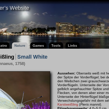
er’s Website
stro
Nature
Games
Tools
Links
ißling
Small White
nnaeus, 1758)
Aussehen:
Oberseits weiß mit he
der Spitze der Vorderflügel; bei 
den Weibchen zwei grauschwarze
Vorderflügeln. Unterseite der Vor
gelblich angehauchter Spitze un
Flecken, von denen aber einer mei
Unterseite der Hinterflügel blaßg
Verwechslungsgefahr mit dem se
Karstweißling
(
Pieris mannii
).
Flügelspannweite:
4,0–5,0 cm.