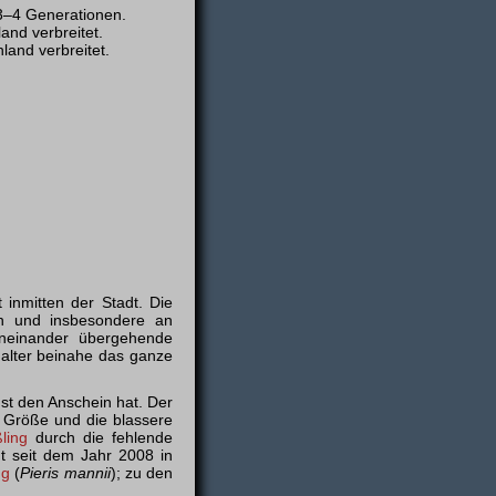
3–4 Generationen.
nd verbreitet.
and verbreitet.
 inmitten der Stadt. Die
n und insbesondere an
 ineinander übergehende
Falter beinahe das ganze
hst den Anschein hat. Der
e Größe und die blassere
ling
durch die fehlende
ht seit dem Jahr 2008 in
ng
(
Pieris mannii
); zu den