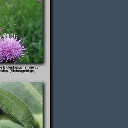
ge Blütenbesucher, die vor
erden. (Siebengebirge,