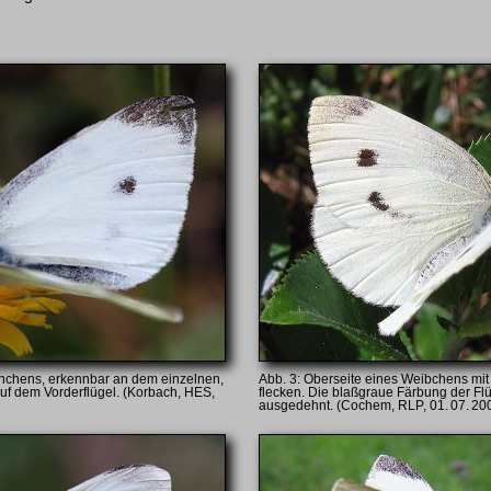
nchens, erkennbar an dem einzelnen,
Oberseite eines Weibchens mit 
uf dem Vorder­flügel. (Korbach, HES,
flecken. Die blaßgraue Färbung der Flü
ausgedehnt. (Cochem, RLP, 01. 07. 20