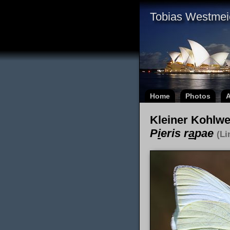
Tobias Westmei
Home
Photos
A
Kleiner Kohlwe
P
i
eris r
a
pae
(Li