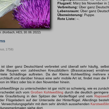
Flugzeit:
März bis November in 
Verbreitung:
Über ganz Deutschla
Lebensraum:
Über ganz Deutschl
Überwinterung:
Puppe.
Rote Liste:
–.
e. (Korbach, HES, 30. 06. 2022)
yms
eus, 1758)
 ist über ganz Deutschland verbreitet und überall sehr häufig, selbst
die Raupen von zahlreichen Kreuzblütlern (
Brassicaceae
) ernähre
chtete Schädlinge auftreten. Da der Kleine Kohlweißling mehrere
rchläuft und darüber hinaus eine sehr mobile Art ist, findet man die 
on im März oder bis in den November hinein.
lweißlinge zu unterscheiden ist gar nicht so schwierig, wie es zunäc
erscheidet sich vom
Großen Kohlweißling
durch die deutlich geringer
te Graufärbung in den Spitzen der Vorderflügel und vom
Rapsweiß
r Flügeladern auf der Unterseite der Hinterflügel. Allerdings beste
Ver­wechs­lungs­gefahr mit dem sehr ähnlich aussehenden
Karstweißli
idungs­merkmalen siehe dort.