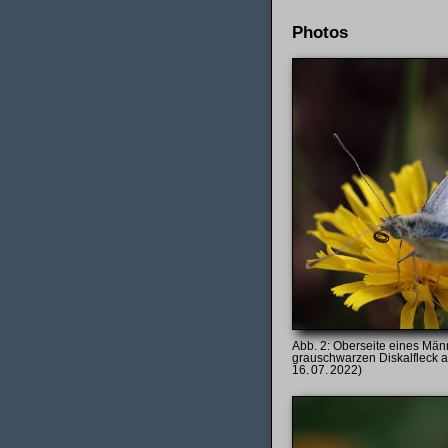
Photos
Oberseite eines Män
grauschwarzen Diskalfleck a
16. 07. 2022)