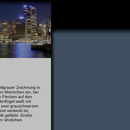
llgrauer Zeichnung in
den Männchen ein, bei
 Flecken auf den
derflügel weiß mit
d zwei grauschwarzen
st verdeckt ist;
elb gefärbt. Große
hr ähnlichen