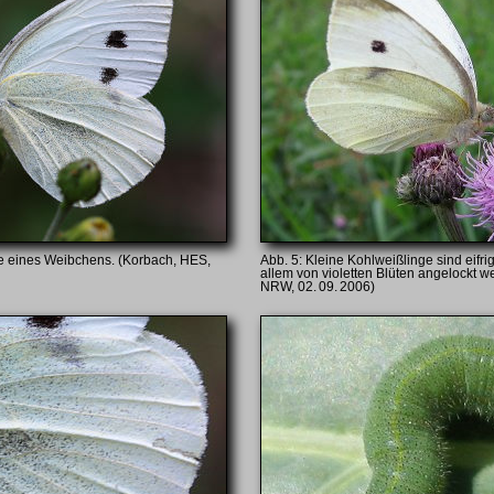
te eines Weibchens. (Korbach, HES,
Kleine Kohlweißlinge sind eifri
allem von violetten Blüten angelockt w
NRW, 02. 09. 2006)