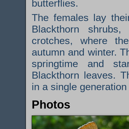
butterflies.
The females lay thei
Blackthorn shrubs, 
crotches, where th
autumn and winter. Th
springtime and sta
Blackthorn leaves. T
in a single generation
Photos