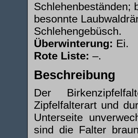
Schlehenbeständen; b
besonnte Laubwaldrä
Schlehengebüsch.
Überwinterung:
Ei.
Rote Liste:
–.
Beschreibung
Der Birkenzipfelf
Zipfelfalterart und d
Unterseite unverwech
sind die Falter brau