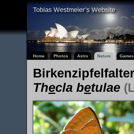
Tobias Westmeier’s Website
Home
Photos
Astro
Nature
Games
Birkenzipfelfalte
Th
e
cla b
e
tulae
(