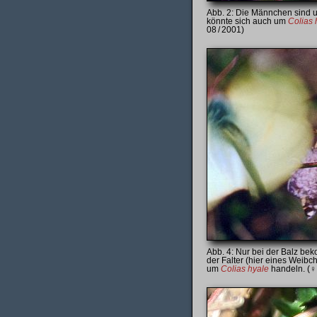
Die Männchen sind un
könnte sich auch um
Colias 
08 / 2001)
Nur bei der Balz be
der Falter (hier eines Weibc
um
Colias hyale
handeln. (♀,