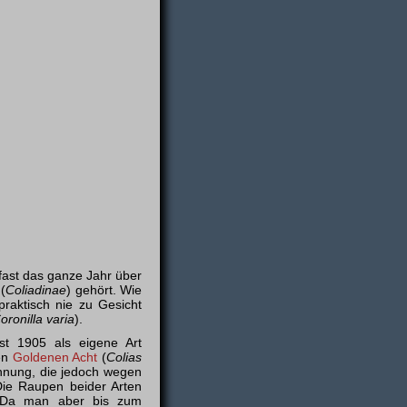
 fast das ganze Jahr über
(
Coliadinae
) gehört. Wie
praktisch nie zu Gesicht
oronilla varia
).
st 1905 als eigene Art
hen
Goldenen Acht
(
Colias
chnung, die jedoch wegen
 Die Raupen beider Arten
t. Da man aber bis zum