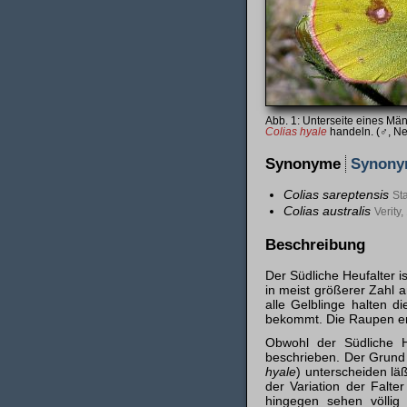
Unterseite eines Mä
Colias hyale
handeln. (♂, Ne
Synonyme
Synon
Colias sareptensis
St
Colias australis
Verity
Beschreibung
Der Südliche Heufalter i
in meist größerer Zahl an
alle Gelblinge halten d
bekommt. Die Raupen er
Obwohl der Südliche H
beschrieben. Der Grund l
hyale
) unterscheiden lä
der Variation der Falte
hingegen sehen völlig