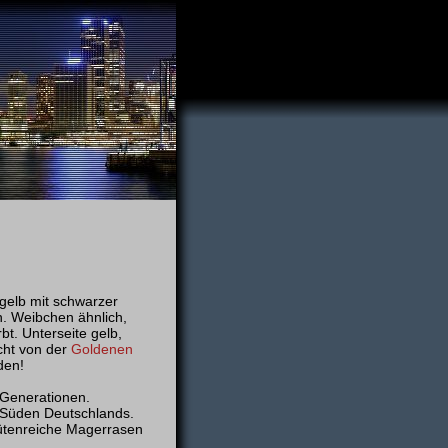
gelb mit schwarzer
n. Weibchen ähnlich,
bt. Unterseite gelb,
cht von der
Goldenen
den!
 Generationen.
 Süden Deutschlands.
tenreiche Magerrasen