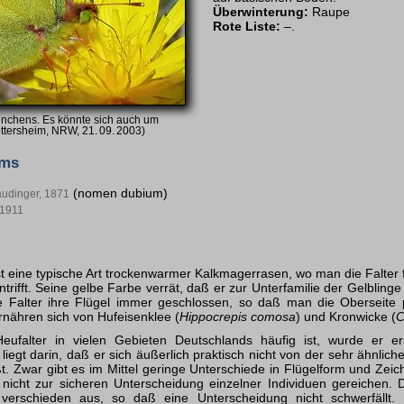
Überwinterung:
Raupe
Rote Liste:
–.
nnchens. Es könnte sich auch um
ttersheim, NRW, 21. 09. 2003)
yms
(nomen dubium)
audinger, 1871
, 1911
st eine typische Art trockenwarmer Kalkmagerrasen, wo man die Falter
trifft. Seine gelbe Farbe verrät, daß er zur Unterfamilie der Gelblinge 
ie Falter ihre Flügel immer geschlossen, so daß man die Oberseite 
nähren sich von Hufeisenklee (
Hippocrepis comosa
) und Kronwicke (
C
eufalter in vielen Gebieten Deutschlands häufig ist, wurde er er
iegt darin, daß er sich äußerlich praktisch nicht von der sehr ähnlic
ßt. Zwar gibt es im Mittel geringe Unterschiede in Flügelform und Zei
r nicht zur sicheren Unterscheidung einzelner Individuen gereichen.
 verschieden aus, so daß eine Unterscheidung nicht schwerfäll