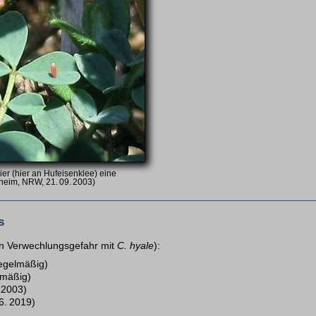
er (hier an Hufeisenklee) eine
sheim, NRW, 21. 09. 2003)
s
n Verwechlungsgefahr mit
C. hyale
):
egelmäßig)
lmäßig)
 2003)
6. 2019)