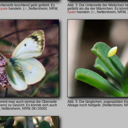
terseits leuchtend gelb gefärbt. Es
Die Unterseite der Weibchen ist
hyale
handeln. (♂, Nettersheim, NRW,
gefärbt als die der Männchen. Es könn
hyale
handeln. (♀, Nettersheim, NRW, 1
kommt man auch einmal die Oberseite
Die länglichen, zugespitzten Ei
hens) zu Gesicht. Es könnte sich auch
Ablage noch hellgelb. (Nettersheim, N
 Nettersheim, NRW, 08 / 2000)