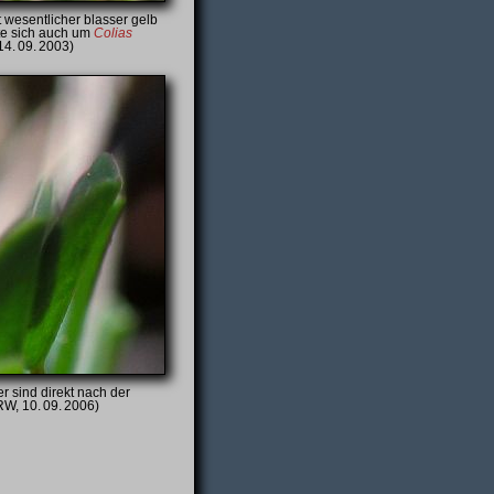
 wesentlicher blasser gelb
te sich auch um
Colias
4. 09. 2003)
er sind direkt nach der
RW, 10. 09. 2006)