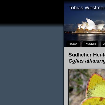
Tobias Westmei
Home
Photos
A
Südlicher Heuf
C
o
lias alfacari