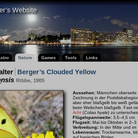
er’s Website
stro
Nature
Games
Tools
Links
alter
Berger’s Clouded Yellow
e
nsis
Ribbe, 1905
Aussehen:
Männchen oberseits 
Zeichnung in der Postdiskalregio
aber eher blaßgelb bis weiß gefär
beim Weibchen blaßgelb. Fast ni
Acht
(
Colias hyale
) zu unterschei
Flügelspannweite:
3,5–4,5 cm.
Flugzeit:
Mai bis Oktober in 2–3
Verbreitung:
In der Mitte und im
Lebensraum:
Trockenwarme, blü
auf basischen Böden.