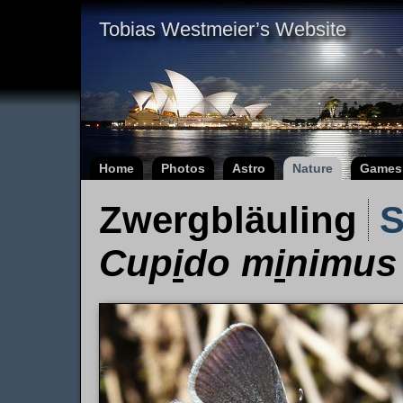
Tobias Westmeier’s Website
Home
Photos
Astro
Nature
Games
Zwergbläuling
S
Cup
i
do m
i
nimus