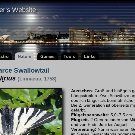
er’s Website
stro
Nature
Games
Tools
Links
arce Swallowtail
l
i
rius
(Linnaeus, 1758)
Aussehen:
Groß und blaßgelb ge
Längsstreifen. Zwei Schwänze an 
deutlich länger als beim ähnlich
Die 2. Generation ist oberseits m
gefärbt.
Flügelspannweite:
5,0–7,5 cm.
Flugzeit:
2 Generationen von Mitte
und von Ende Juni bis August.
Verbreitung:
Nur in wärmeren Ge
im Süden Deutschlands bodenstä