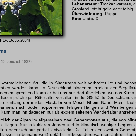
Lebensraum:
Trockenwarmes, g
Grasland, oft hügelig oder felsig.
Überwinterung:
Puppe.
Rote Liste:
3.
RLP, 16. 05. 2004)
yms
(Duponchel, 1832)
ne wärmeliebende Art, die in Südeuropa weit verbreitet ist und beso
roffen werden kann. In Deutschland hingegen erreicht der Segelfalt
 dementsprechend kann er bei uns nur dort überleben, wo das Klima h
diesen prächtigen Ritterfalter vor allem in der Südhälfte Deutschlands i
re entlang der milden Flußtäler von Mosel, Rhein, Nahe, Main, Taube
 warmen, nach Süden exponierten, felsigen Hängen und Weinbergen
 kann man ihn dagegen nur als extrem seltenen Wanderfalter antreffen
ördlich der Alpen im allgemeinen zwei Generationen aus, die von Mitte
t fliegen. Nur in kühleren Jahren und in klimatisch weniger begüns
len oder sich nur partiell entwickeln. Die Falter der zweiten Generat
h blasser, ja beinahe weiß gefärbt. In besonders warmen Jahren kann