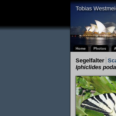
Tobias Westmei
Home
Photos
A
Segelfalter
Sc
Iphiclides poda