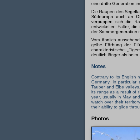
eine dritte Generation 
Die Raupen des Segelfal
Südeuropa auch an Ob
verpuppen sich die Ra
entwickelten Falter, di
der Sommergeneration s
Vom ähnlich aussehen
gelbe Färbung der Flü
charakteristische „Tig
deutlich länger als bei
Notes
Contrary to its English
Germany, in particular 
Tauber and Elbe valleys.
its range as a result of
year, usually in May an
watch over their territo
their ability to glide th
Photos