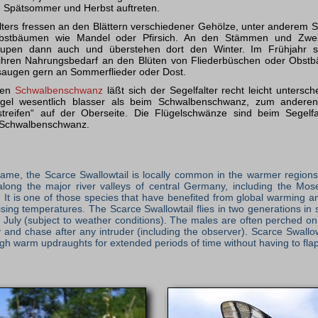
im Spätsommer und Herbst auftreten.
ters fressen an den Blättern verschiedener Gehölze, unter anderem 
stbäumen wie Mandel oder Pfirsich. An den Stämmen und Zweig
upen dann auch und überstehen dort den Winter. Im Frühjahr sch
e ihren Nahrungsbedarf an den Blüten von Fliederbüschen oder Obstbä
augen gern an Sommerflieder oder Dost.
den
Schwalbenschwanz
läßt sich der Segelfalter recht leicht untersc
gel wesentlich blasser als beim Schwalbenschwanz, zum anderen b
erstreifen“ auf der Oberseite. Die Flügelschwänze sind beim Segelfa
m Schwalbenschwanz.
 name, the Scarce Swallowtail is locally common in the warmer regions
along the major river valleys of central Germany, including the Mos
 It is one of those species that have benefited from global warming a
 rising temperatures. The Scarce Swallowtail flies in two generations 
d July (subject to weather conditions). The males are often perched o
ry and chase after any intruder (including the observer). Scarce Swallo
rough warm updraughts for extended periods of time without having to flap