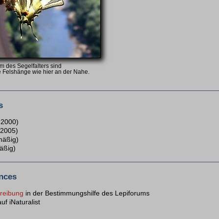
 des Segelfalters sind
 Felshänge wie hier an der Nahe.
s
 2000)
 2005)
mäßig)
äßig)
nces
hreibung
in der Bestimmungshilfe des Lepiforums
uf iNaturalist