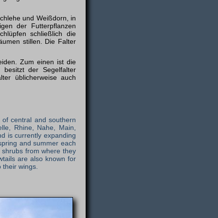
Schlehe und Weißdorn, in
en der Futterpflanzen
lüpfen schließlich die
umen stillen. Die Falter
heiden. Zum einen ist die
esitzt der Segelfalter
lter üblicherweise auch
 of central and southern
elle, Rhine, Nahe, Main,
nd is currently expanding
in spring and summer each
n shrubs from where they
wtails are also known for
 their wings.