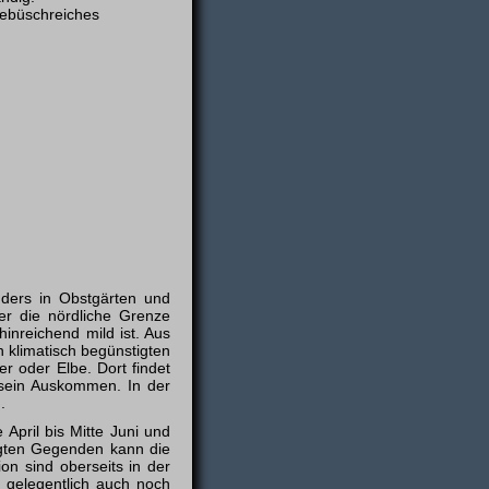
ebüschreiches
nders in Obstgärten und
er die nördliche Grenze
inreichend mild ist. Aus
n klimatisch begünstigten
r oder Elbe. Dort findet
 sein Auskommen. In der
.
 April bis Mitte Juni und
tigten Gegenden kann die
ion sind oberseits in der
 gelegentlich auch noch