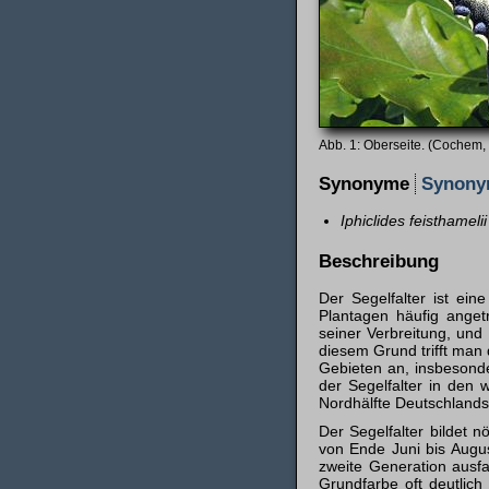
Oberseite. (Cochem, 
Synonyme
Synon
Iphiclides feisthamelii
Beschreibung
Der Segelfalter ist ei
Plantagen häufig anget
seiner Verbreitung, und
diesem Grund trifft man 
Gebieten an, insbesonde
der Segelfalter in den
Nordhälfte Deutschlands
Der Segelfalter bildet n
von Ende Juni bis Augus
zweite Generation ausfal
Grundfarbe oft deutlic